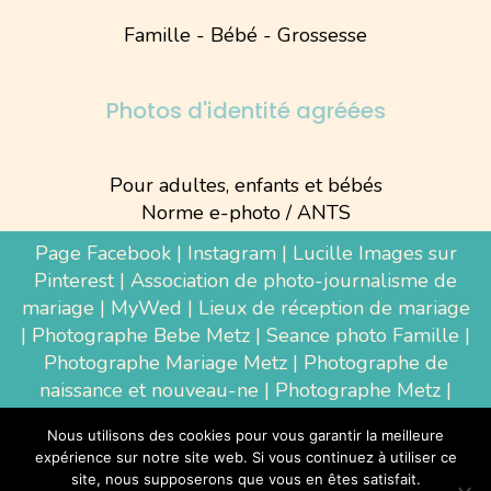
Famille - Bébé - Grossesse
Photos d'identité agréées
Pour adultes, enfants et bébés
Norme e-photo / ANTS
Page Facebook
|
Instagram
|
Lucille Images sur
Pinterest
|
Association de photo-journalisme de
mariage
|
MyWed
|
Lieux de réception de mariage
|
Photographe Bebe Metz
|
Seance photo Famille
|
Photographe Mariage Metz
|
Photographe de
naissance et nouveau-ne
| Photographe Metz |
Shooting photo grossesse
|
Wedding Photographer
Nous utilisons des cookies pour vous garantir la meilleure
Luxembourg
|
Photographe Thionville
|
expérience sur notre site web. Si vous continuez à utiliser ce
Photographe d'entreprise Metz
site, nous supposerons que vous en êtes satisfait.