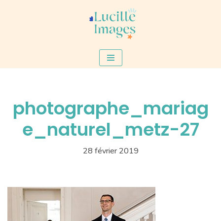
Aller
au
contenu
photographe_mariag
e_naturel_metz-27
28 février 2019