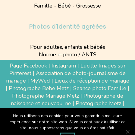
Famille - Bébé - Grossesse
Photos d'identité agréées
Pour adultes, enfants et bébés
Norme e-photo / ANTS
Page Facebook
|
Instagram
|
Lucille Images sur
Pinterest
|
Association de photo-journalisme de
mariage
|
MyWed
|
Lieux de réception de mariage
|
Photographe Bebe Metz
|
Seance photo Famille
|
Photographe Mariage Metz
|
Photographe de
naissance et nouveau-ne
| Photographe Metz |
Shooting photo grossesse
|
Wedding Photographer
Nous utilisons des cookies pour vous garantir la meilleure
Luxembourg
|
Photographe Thionville
|
expérience sur notre site web. Si vous continuez à utiliser ce
Photographe d'entreprise Metz
site, nous supposerons que vous en êtes satisfait.