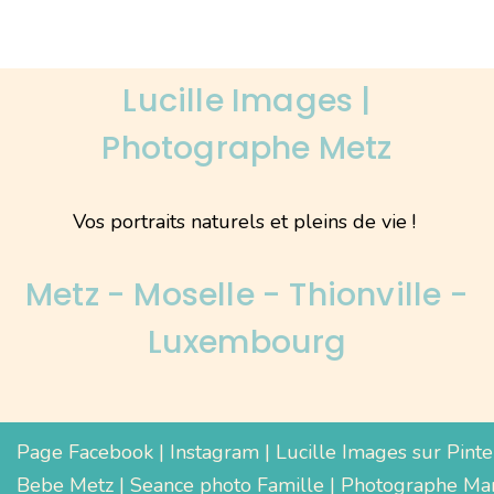
Lucille Images |
Photographe Metz
Vos portraits naturels et pleins de vie !
Metz - Moselle - Thionville -
Luxembourg
Page Facebook
|
Instagram
|
Lucille Images sur Pinte
Bebe Metz
|
Seance photo Famille
|
Photographe Mar