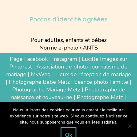
Photos d'identité agréées
Pour adultes, enfants et bébés
Norme e-photo / ANTS
Page Facebook
|
Instagram
|
Lucille Images sur
Pinterest
|
Association de photo-journalisme de
mariage
|
MyWed
|
Lieux de réception de mariage
|
Photographe Bebe Metz
|
Seance photo Famille
|
Photographe Mariage Metz
|
Photographe de
naissance et nouveau-ne
| Photographe Metz |
Shooting photo grossesse
|
Wedding Photographer
Nous utilisons des cookies pour vous garantir la meilleure
Luxembourg
|
Photographe Thionville
|
expérience sur notre site web. Si vous continuez à utiliser ce
Photographe d'entreprise Metz
site, nous supposerons que vous en êtes satisfait.
Ok
Tous droits réservés à la photographe Lucille