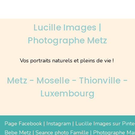
Lucille Images |
Photographe Metz
Vos portraits naturels et pleins de vie !
Metz - Moselle - Thionville -
Luxembourg
Page Facebook
|
Instagram
|
Lucille Images sur Pinte
Bebe Metz
|
Seance photo Famille
|
Photographe Mar