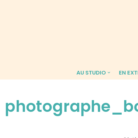
Aller
au
contenu
AU STUDIO
EN EXT
photographe_b