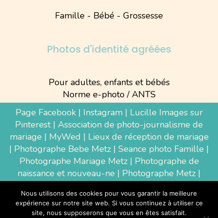
Famille - Bébé - Grossesse
Photos d'identité agréées
Pour adultes, enfants et bébés
Norme e-photo / ANTS
Page Facebook
|
Instagram
|
Lucille Images sur
Pinterest
|
Association de photo-journalisme de
mariage
|
MyWed
|
Lieux de réception de mariage
|
Photographe Bebe Metz
|
Seance photo Famille
|
Photographe Mariage Metz
|
Photographe de
naissance et nouveau-ne
| Photographe Metz |
Shooting photo grossesse
|
Wedding Photographer
Nous utilisons des cookies pour vous garantir la meilleure
Luxembourg
|
Photographe Thionville
|
expérience sur notre site web. Si vous continuez à utiliser ce
Photographe d'entreprise Metz
site, nous supposerons que vous en êtes satisfait.