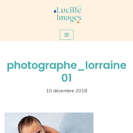
Aller
au
contenu
photographe_lorraine
01
10 décembre 2018