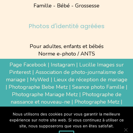
Famille - Bébé - Grossesse
Photos d'identité agréées
Pour adultes, enfants et bébés
Norme e-photo / ANTS
Page Facebook
|
Instagram
|
Lucille Images sur
Pinterest
|
Association de photo-journalisme de
mariage
|
MyWed
|
Lieux de réception de mariage
|
Photographe Bebe Metz
|
Seance photo Famille
|
Photographe Mariage Metz
|
Photographe de
naissance et nouveau-ne
| Photographe Metz |
Shooting photo grossesse
|
Wedding Photographer
Nous utilisons des cookies pour vous garantir la meilleure
Luxembourg
|
Photographe Thionville
|
expérience sur notre site web. Si vous continuez à utiliser ce
Photographe d'entreprise Metz
site, nous supposerons que vous en êtes satisfait.