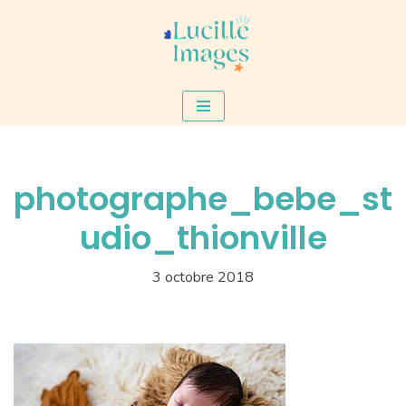
Aller
au
contenu
photographe_bebe_st
udio_thionville
3 octobre 2018