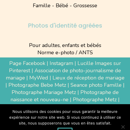
Famille - Bébé - Grossesse
Photos d'identité agréées
Pour adultes, enfants et bébés
Norme e-photo / ANTS
Page Facebook
|
Instagram
|
Lucille Images sur
Pinterest
|
Association de photo-journalisme de
mariage
|
MyWed
|
Lieux de réception de mariage
|
Photographe Bebe Metz
|
Seance photo Famille
|
Photographe Mariage Metz
|
Photographe de
naissance et nouveau-ne
| Photographe Metz |
Shooting photo grossesse
|
Wedding Photographer
Nous utilisons des cookies pour vous garantir la meilleure
Luxembourg
|
Photographe Thionville
|
expérience sur notre site web. Si vous continuez à utiliser ce
Photographe d'entreprise Metz
site, nous supposerons que vous en êtes satisfait.