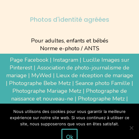
Photos d'identité agréées
Pour adultes, enfants et bébés
Norme e-photo / ANTS
Page Facebook
|
Instagram
|
Lucille Images sur
Pinterest
|
Association de photo-journalisme de
mariage
|
MyWed
|
Lieux de réception de mariage
|
Photographe Bebe Metz
|
Seance photo Famille
|
Photographe Mariage Metz
|
Photographe de
naissance et nouveau-ne
| Photographe Metz |
Shooting photo grossesse
|
Wedding Photographer
Nous utilisons des cookies pour vous garantir la meilleure
Luxembourg
|
Photographe Thionville
|
expérience sur notre site web. Si vous continuez à utiliser ce
Photographe d'entreprise Metz
site, nous supposerons que vous en êtes satisfait.
Ok
Tous droits réservés à la photographe Lucille