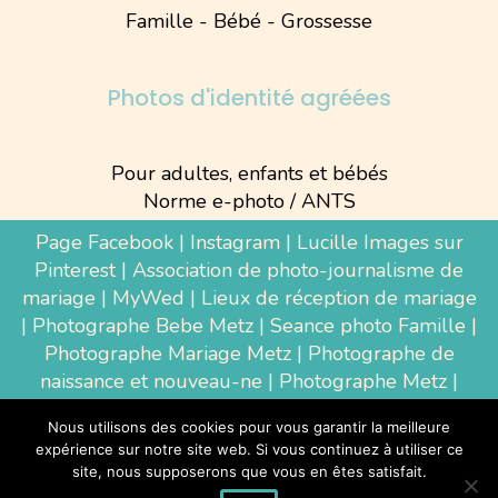
Famille - Bébé - Grossesse
Photos d'identité agréées
Pour adultes, enfants et bébés
Norme e-photo / ANTS
Page Facebook
|
Instagram
|
Lucille Images sur
Pinterest
|
Association de photo-journalisme de
mariage
|
MyWed
|
Lieux de réception de mariage
|
Photographe Bebe Metz
|
Seance photo Famille
|
Photographe Mariage Metz
|
Photographe de
naissance et nouveau-ne
| Photographe Metz |
Shooting photo grossesse
|
Wedding Photographer
Nous utilisons des cookies pour vous garantir la meilleure
Luxembourg
|
Photographe Thionville
|
expérience sur notre site web. Si vous continuez à utiliser ce
Photographe d'entreprise Metz
site, nous supposerons que vous en êtes satisfait.