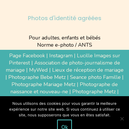
Photos d'identité agréées
Pour adultes, enfants et bébés
Norme e-photo / ANTS
Page Facebook
|
Instagram
|
Lucille Images sur
Pinterest
|
Association de photo-journalisme de
mariage
|
MyWed
|
Lieux de réception de mariage
|
Photographe Bebe Metz
|
Seance photo Famille
|
Photographe Mariage Metz
|
Photographe de
naissance et nouveau-ne
| Photographe Metz |
Shooting photo grossesse
|
Wedding Photographer
Nous utilisons des cookies pour vous garantir la meilleure
Luxembourg
|
Photographe Thionville
|
expérience sur notre site web. Si vous continuez à utiliser ce
Photographe d'entreprise Metz
site, nous supposerons que vous en êtes satisfait.
Ok
Tous droits réservés à la photographe Lucille