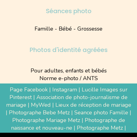
Séances photo
Famille - Bébé - Grossesse
Photos d'identité agréées
Pour adultes, enfants et bébés
Norme e-photo / ANTS
Page Facebook
|
Instagram
|
Lucille Images sur
Pinterest
|
Association de photo-journalisme de
mariage
|
MyWed
|
Lieux de réception de mariage
|
Photographe Bebe Metz
|
Seance photo Famille
|
Photographe Mariage Metz
|
Photographe de
naissance et nouveau-ne
| Photographe Metz |
Shooting photo grossesse
|
Wedding Photographer