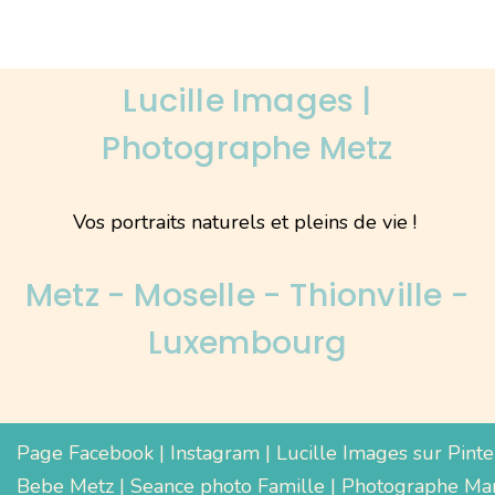
Lucille Images |
Photographe Metz
Vos portraits naturels et pleins de vie !
Metz - Moselle - Thionville -
Luxembourg
Page Facebook
|
Instagram
|
Lucille Images sur Pinte
Bebe Metz
|
Seance photo Famille
|
Photographe Mar