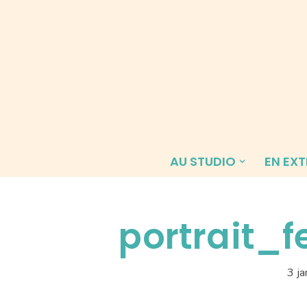
Aller
au
contenu
AU STUDIO
EN EXT
portrait
3 j