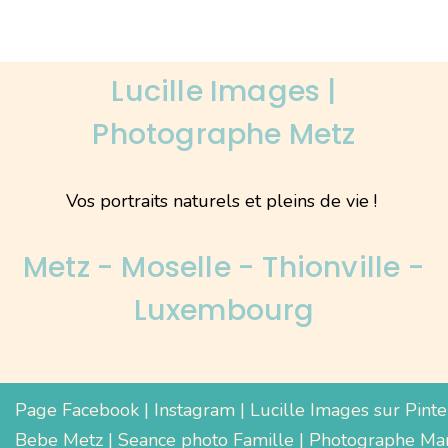
Lucille Images |
Photographe Metz
Vos portraits naturels et pleins de vie !
Metz - Moselle - Thionville -
Luxembourg
Page Facebook
|
Instagram
|
Lucille Images sur Pinte
Bebe Metz
|
Seance photo Famille
|
Photographe Mar