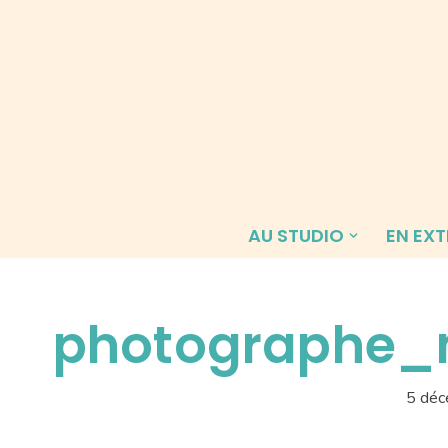
Aller
au
contenu
AU STUDIO
EN EXT
photographe_
5 dé