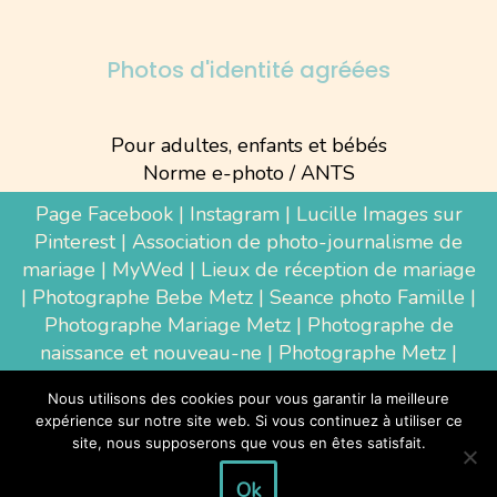
Photos d'identité agréées
Pour adultes, enfants et bébés
Norme e-photo / ANTS
Page Facebook
|
Instagram
|
Lucille Images sur
Pinterest
|
Association de photo-journalisme de
mariage
|
MyWed
|
Lieux de réception de mariage
|
Photographe Bebe Metz
|
Seance photo Famille
|
Photographe Mariage Metz
|
Photographe de
naissance et nouveau-ne
| Photographe Metz |
Shooting photo grossesse
|
Wedding Photographer
Nous utilisons des cookies pour vous garantir la meilleure
Luxembourg
|
Photographe Thionville
|
expérience sur notre site web. Si vous continuez à utiliser ce
Photographe d'entreprise Metz
site, nous supposerons que vous en êtes satisfait.
Ok
Tous droits réservés à la photographe Lucille