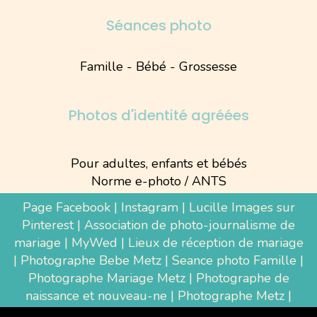
Séances photo
Famille - Bébé - Grossesse
Photos d'identité agréées
Pour adultes, enfants et bébés
Norme e-photo / ANTS
Page Facebook
|
Instagram
|
Lucille Images sur
Pinterest
|
Association de photo-journalisme de
mariage
|
MyWed
|
Lieux de réception de mariage
|
Photographe Bebe Metz
|
Seance photo Famille
|
Photographe Mariage Metz
|
Photographe de
naissance et nouveau-ne
| Photographe Metz |
Shooting photo grossesse
|
Wedding Photographer