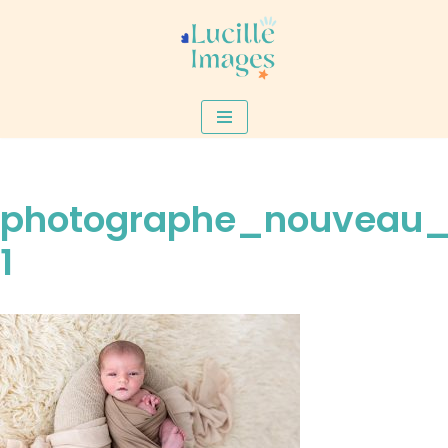
Aller
au
contenu
photographe_nouveau_
1