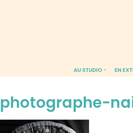
Aller
au
contenu
AU STUDIO
EN EXT
photographe-nai