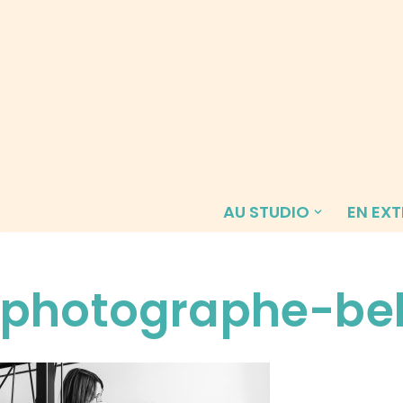
Aller
au
contenu
AU STUDIO
EN EXT
photographe-be