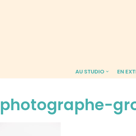
Aller
au
contenu
AU STUDIO
EN EXT
photographe-gr