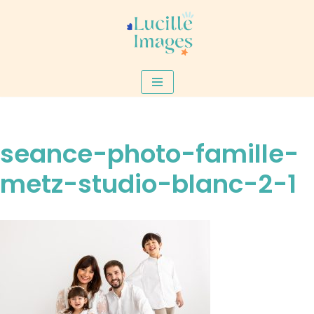
Aller
au
contenu
seance-photo-famille-
metz-studio-blanc-2-1