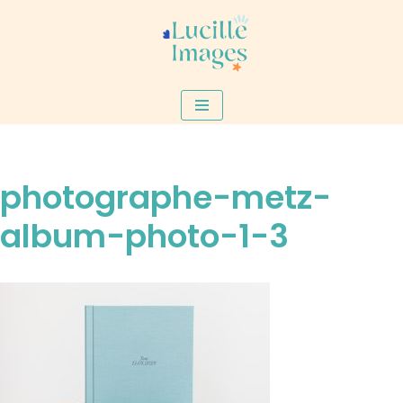
Aller
au
contenu
photographe-metz-
album-photo-1-3