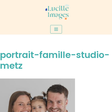
Aller
au
contenu
portrait-famille-studio-
metz