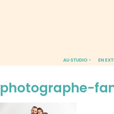
Aller
au
contenu
AU STUDIO
EN EXT
photographe-fam