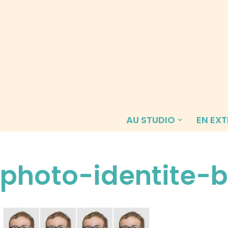
Aller
au
contenu
AU STUDIO
EN EXT
photo-identite-