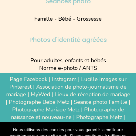
Séances photo
Famille - Bébé - Grossesse
Photos d'identité agréées
Pour adultes, enfants et bébés
Norme e-photo / ANTS
Page Facebook
|
Instagram
|
Lucille Images sur
Pinterest
|
Association de photo-journalisme de
mariage
|
MyWed
|
Lieux de réception de mariage
|
Photographe Bebe Metz
|
Seance photo Famille
|
Photographe Mariage Metz
|
Photographe de
naissance et nouveau-ne
| Photographe Metz |
Shooting photo grossesse
|
Wedding Photographer
Nous utilisons des cookies pour vous garantir la meilleure
Luxembourg
|
Photographe Thionville
|
expérience sur notre site web. Si vous continuez à utiliser ce