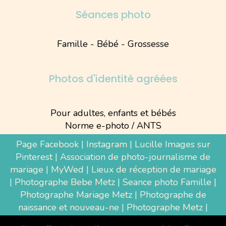
Séances photo
Famille - Bébé - Grossesse
Photos d'identité agréées
Pour adultes, enfants et bébés
Norme e-photo / ANTS
Page Facebook
|
Instagram
|
Lucille Images sur
Pinterest
|
Association de photo-journalisme de
mariage
|
MyWed
|
Lieux de réception de mariage
|
Photographe Bebe Metz
|
Seance photo Famille
|
Photographe Mariage Metz
|
Photographe de
naissance et nouveau-ne
| Photographe Metz |
Shooting photo grossesse
|
Wedding Photographer