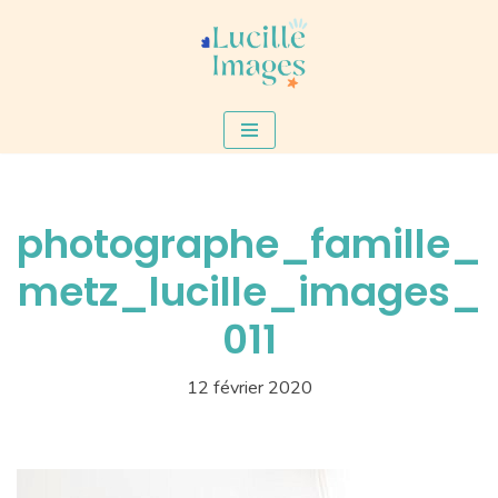
Aller
au
contenu
photographe_famille_
metz_lucille_images_
011
12 février 2020