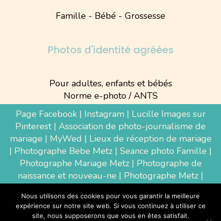
Famille - Bébé - Grossesse
Photos d'identité agréées
Pour adultes, enfants et bébés
Norme e-photo / ANTS
Page Facebook
|
Instagram
|
Lucille Images sur
Pinterest
|
Association de photo-journalisme de
mariage
|
MyWed
|
Lieux de réception de mariage
|
Photographe Bebe Metz
|
Seance photo Famille
|
Photographe Mariage Metz
|
Photographe de
naissance et nouveau-ne
| Photographe Metz |
Shooting photo grossesse
|
Wedding Photographer
Nous utilisons des cookies pour vous garantir la meilleure
Luxembourg
|
Photographe Thionville
|
expérience sur notre site web. Si vous continuez à utiliser ce
Photographe d'entreprise Metz
site, nous supposerons que vous en êtes satisfait.