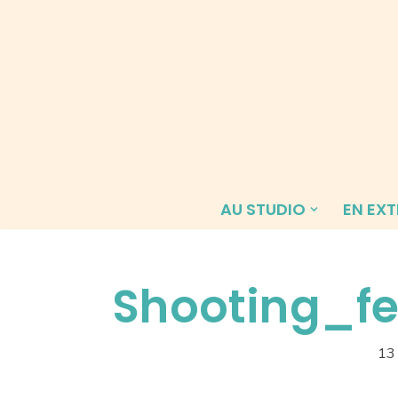
Aller
au
contenu
AU STUDIO
EN EXT
Shooting_
13 