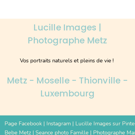
Lucille Images |
Photographe Metz
Vos portraits naturels et pleins de vie !
Metz - Moselle - Thionville -
Luxembourg
Page Facebook
|
Instagram
|
Lucille Images sur Pinte
Bebe Metz
|
Seance photo Famille
|
Photographe Mar